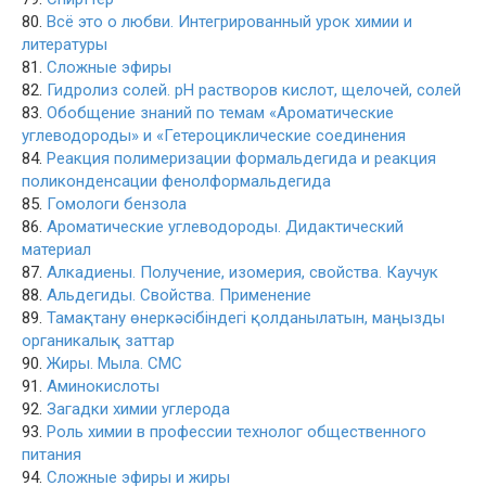
80.
Всё это о любви. Интегрированный урок химии и
литературы
81.
Сложные эфиры
82.
Гидролиз солей. рН растворов кислот, щелочей, солей
83.
Обобщение знаний по темам «Ароматические
углеводороды» и «Гетероциклические соединения
84.
Реакция полимеризации формальдегида и реакция
поликонденсации фенолформальдегида
85.
Гомологи бензола
86.
Ароматические углеводороды. Дидактический
материал
87.
Алкадиены. Получение, изомерия, свойства. Каучук
88.
Альдегиды. Свойства. Применение
89.
Тамақтану өнеркәсібіндегі қолданылатын, маңызды
органикалық заттар
90.
Жиры. Мыла. СМС
91.
Аминокислоты
92.
Загадки химии углерода
93.
Роль химии в профессии технолог общественного
питания
94.
Сложные эфиры и жиры