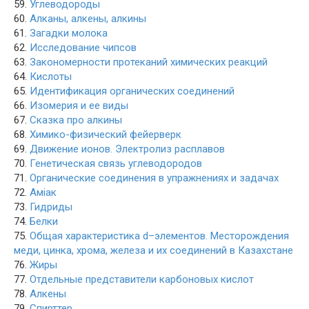
59.
Углеводороды
60.
Алканы, алкены, алкины
61.
Загадки молока
62.
Исследование чипсов
63.
Закономерности протеканий химических реакций
64.
Кислоты
65.
Идентификация органических соединений
66.
Изомерия и ее виды
67.
Сказка про алкины
68.
Химико-физический фейерверк
69.
Движение ионов. Электролиз расплавов
70.
Генетическая связь углеводородов
71.
Органические соединения в упражнениях и задачах
72.
Аміак
73.
Гидриды
74.
Белки
75.
Общая характеристика d–элементов. Месторождения
меди, цинка, хрома, железа и их соединений в Казахстане
76.
Жиры
77.
Отдельные представители карбоновых кислот
78.
Алкены
79.
Спирттер