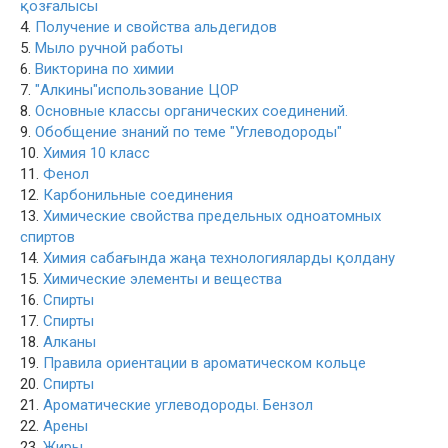
қозғалысы
4.
Получение и свойства альдегидов
5.
Мыло ручной работы
6.
Викторина по химии
7.
"Алкины"использование ЦОР
8.
Основные классы органических соединений.
9.
Обобщение знаний по теме "Углеводороды"
10.
Химия 10 класс
11.
Фенол
12.
Карбонильные соединения
13.
Химические свойства предельных одноатомных
спиртов
14.
Химия сабағында жаңа технологияларды қолдану
15.
Химические элементы и вещества
16.
Спирты
17.
Спирты
18.
Алканы
19.
Правила ориентации в ароматическом кольце
20.
Спирты
21.
Ароматические углеводороды. Бензол
22.
Арены
23.
Жиры