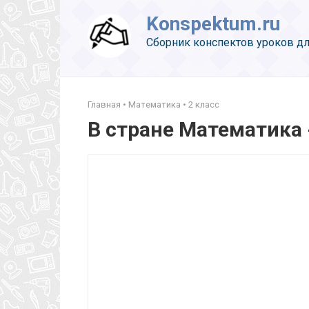
Перейти
Konspektum.ru
к
контенту
Сборник конспектов уроков дл
Главная
•
Математика
•
2 класс
В стране Математика 