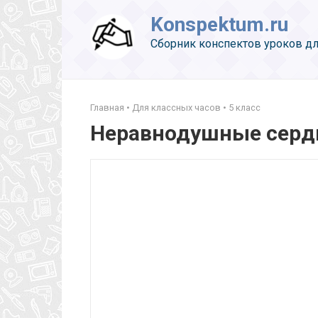
Перейти
Konspektum.ru
к
контенту
Сборник конспектов уроков дл
Главная
•
Для классных часов
•
5 класс
Неравнодушные сердц