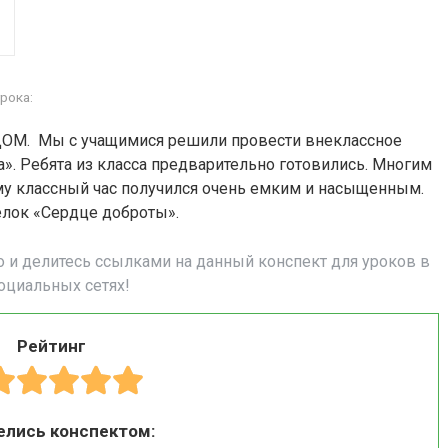
рока:
ОМ. Мы с учащимися решили провести внеклассное
. Ребята из класса предварительно готовились. Многим
му классный час получился очень емким и насыщенным.
елок «Сердце доброты».
о и делитесь ссылками на данный конспект для уроков в
оциальных сетях!
Рейтинг
елись конспектом: