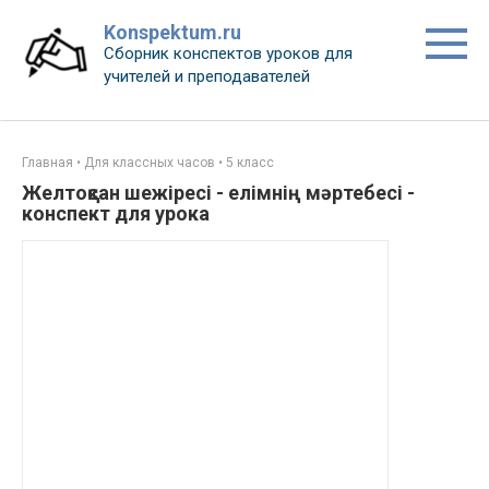
Перейти
Konspektum.ru
к
Сборник конспектов уроков для
контенту
учителей и преподавателей
Главная
•
Для классных часов
•
5 класс
Желтоқсан шежіресі - елімнің мәртебесі -
конспект для урока