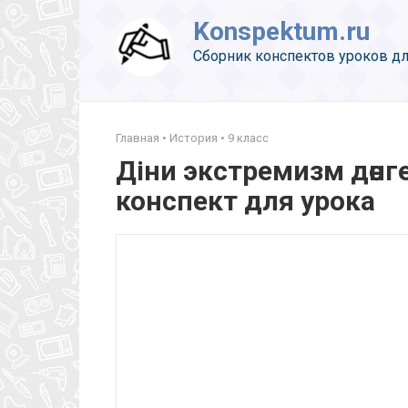
Перейти
Konspektum.ru
к
контенту
Сборник конспектов уроков дл
Главная
•
История
•
9 класс
Діни экстремизм дөнг
конспект для урока